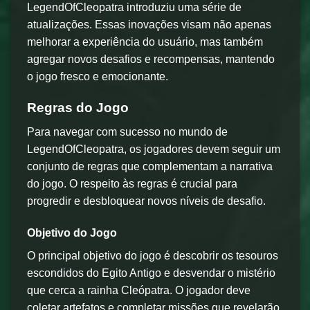
LegendOfCleopatra introduziu uma série de
atualizações. Essas inovações visam não apenas
melhorar a experiência do usuário, mas também
agregar novos desafios e recompensas, mantendo
o jogo fresco e emocionante.
Regras do Jogo
Para navegar com sucesso no mundo de
LegendOfCleopatra, os jogadores devem seguir um
conjunto de regras que complementam a narrativa
do jogo. O respeito às regras é crucial para
progredir e desbloquear novos níveis de desafio.
Objetivo do Jogo
O principal objetivo do jogo é descobrir os tesouros
escondidos do Egito Antigo e desvendar o mistério
que cerca a rainha Cleópatra. O jogador deve
coletar artefatos e completar missões que revelarão