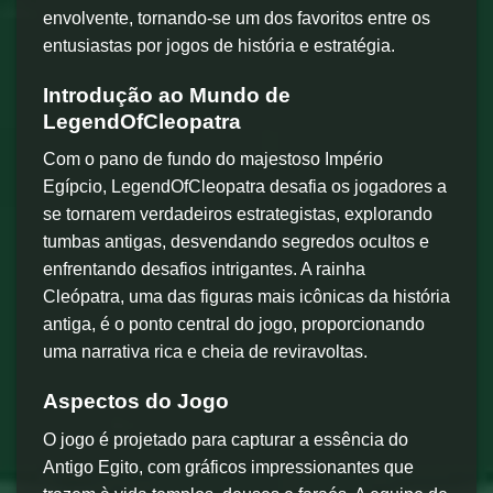
envolvente, tornando-se um dos favoritos entre os
entusiastas por jogos de história e estratégia.
Introdução ao Mundo de
LegendOfCleopatra
Com o pano de fundo do majestoso Império
Egípcio, LegendOfCleopatra desafia os jogadores a
se tornarem verdadeiros estrategistas, explorando
tumbas antigas, desvendando segredos ocultos e
enfrentando desafios intrigantes. A rainha
Cleópatra, uma das figuras mais icônicas da história
antiga, é o ponto central do jogo, proporcionando
uma narrativa rica e cheia de reviravoltas.
Aspectos do Jogo
O jogo é projetado para capturar a essência do
Antigo Egito, com gráficos impressionantes que