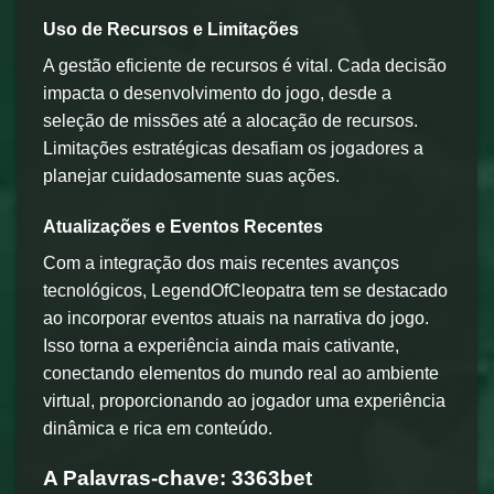
Uso de Recursos e Limitações
A gestão eficiente de recursos é vital. Cada decisão
impacta o desenvolvimento do jogo, desde a
seleção de missões até a alocação de recursos.
Limitações estratégicas desafiam os jogadores a
planejar cuidadosamente suas ações.
Atualizações e Eventos Recentes
Com a integração dos mais recentes avanços
tecnológicos, LegendOfCleopatra tem se destacado
ao incorporar eventos atuais na narrativa do jogo.
Isso torna a experiência ainda mais cativante,
conectando elementos do mundo real ao ambiente
virtual, proporcionando ao jogador uma experiência
dinâmica e rica em conteúdo.
A Palavras-chave: 3363bet