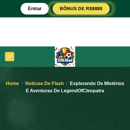
Ir
BÔNUS DE R$8888
Entrar
para
o
conteúdo
Home
/
Notícias De Flash
/
Explorando Os Mistérios
E Aventuras De LegendOfCleopatra