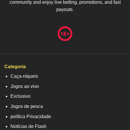
community and enjoy live betting, promotions, and fast
payouts.
Categoria
Caça-níqueis
Jogos ao vivo
Exclusivo
Jogos de pesca
política Privacidade
Notícias de Flash