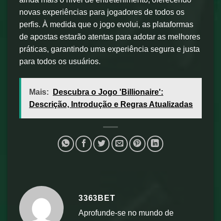
novas experiências para jogadores de todos os
perfis. À medida que o jogo evolui, as plataformas
de apostas estarão atentas para adotar as melhores
práticas, garantindo uma experiência segura e justa
para todos os usuários.
Mais:
Descubra o Jogo 'Billionaire':
Descrição, Introdução e Regras Atualizadas
3363BET
Aprofunde-se no mundo de