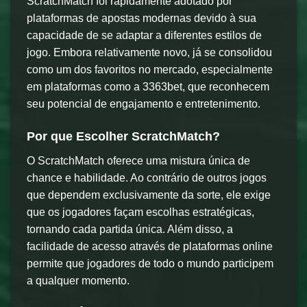
ScratchMatch foi rapidamente adotado por
plataformas de apostas modernas devido à sua
capacidade de se adaptar a diferentes estilos de
jogo. Embora relativamente novo, já se consolidou
como um dos favoritos no mercado, especialmente
em plataformas como a 3363bet, que reconhecem
seu potencial de engajamento e entretenimento.
Por que Escolher ScratchMatch?
O ScratchMatch oferece uma mistura única de
chance e habilidade. Ao contrário de outros jogos
que dependem exclusivamente da sorte, ele exige
que os jogadores façam escolhas estratégicas,
tornando cada partida única. Além disso, a
facilidade de acesso através de plataformas online
permite que jogadores de todo o mundo participem
a qualquer momento.