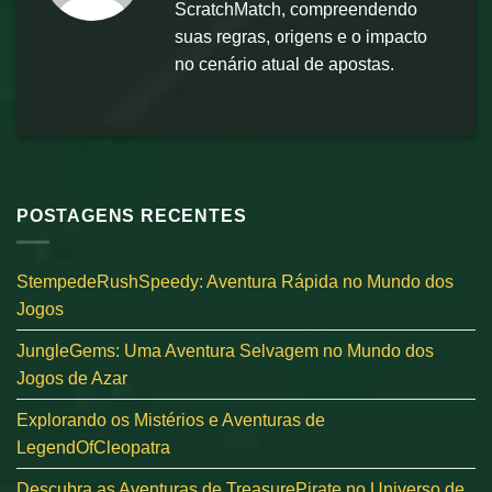
ScratchMatch, compreendendo
suas regras, origens e o impacto
no cenário atual de apostas.
POSTAGENS RECENTES
StempedeRushSpeedy: Aventura Rápida no Mundo dos
Jogos
JungleGems: Uma Aventura Selvagem no Mundo dos
Jogos de Azar
Explorando os Mistérios e Aventuras de
LegendOfCleopatra
Descubra as Aventuras de TreasurePirate no Universo de