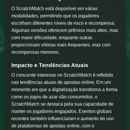
O ScratchMatch está disponível em várias
modalidades, permitindo que os jogadores
escolham diferentes níveis de risco e recompensa.
Algumas versões oferecem prêmios mais altos, mas
com maior dificuldade, enquanto outras
proporcionam vitórias mais frequentes, mas com
recompensas menores.
Impacto e Tendências Atuais
O crescente interesse no ScratchMatch é refletido
nas tendências atuais de apostas online. Em um
momento em que a digitalização transforma a forma
como os jogos de azar são consumidos, o
ScratchMatch se destaca pela sua capacidade de
manter os jogadores engajados. Eventos globais
recentes também influenciaram o aumento do uso
de plataformas de apostas online, com o