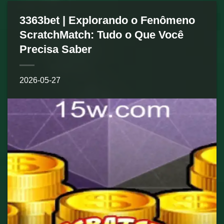
3363bet | Explorando o Fenômeno
ScratchMatch: Tudo o Que Você
Precisa Saber
2026-05-27