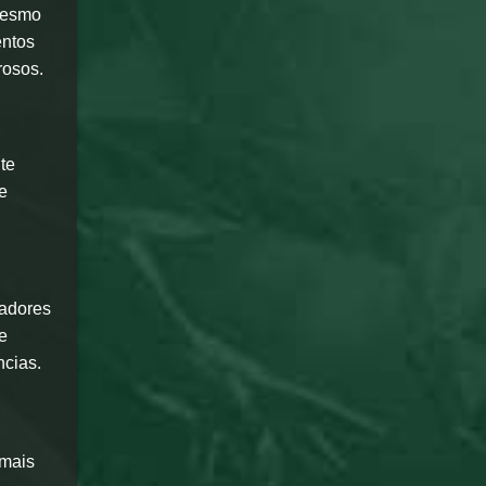
 mesmo
entos
rosos.
te
e
gadores
e
ncias.
 mais