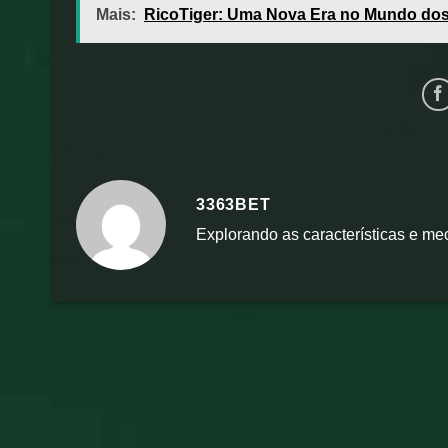
Mais:
RicoTiger: Uma Nova Era no Mundo dos
3363BET
Explorando as características e m