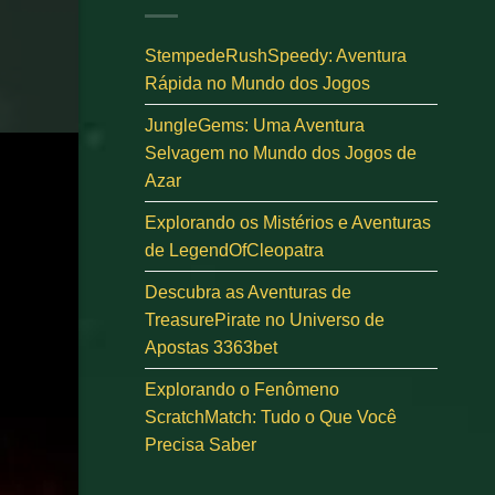
StempedeRushSpeedy: Aventura
Rápida no Mundo dos Jogos
JungleGems: Uma Aventura
Selvagem no Mundo dos Jogos de
Azar
Explorando os Mistérios e Aventuras
de LegendOfCleopatra
Descubra as Aventuras de
TreasurePirate no Universo de
Apostas 3363bet
Explorando o Fenômeno
ScratchMatch: Tudo o Que Você
Precisa Saber