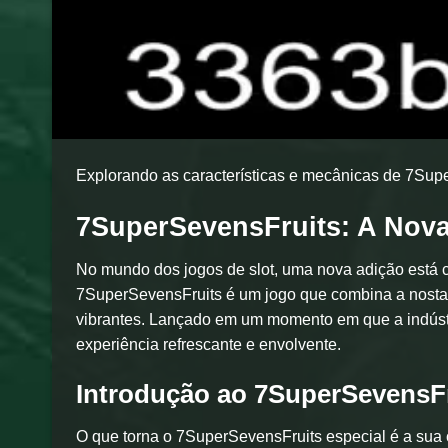
Explorando as características e mecânicas de 7Supe
7SuperSevensFruits: A Nova
No mundo dos jogos de slot, uma nova adição está 
7SuperSevensFruits é um jogo que combina a nostal
vibrantes. Lançado em um momento em que a indústr
experiência refrescante e envolvente.
Introdução ao 7SuperSevensF
O que torna o 7SuperSevensFruits especial é a sua 