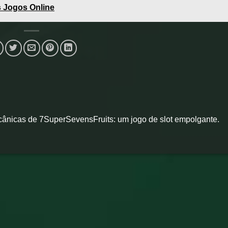
 Jogos Online
ecânicas de 7SuperSevensFruits: um jogo de slot empolgante.