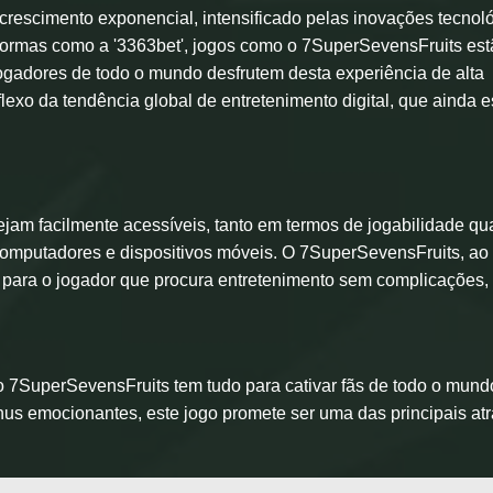
crescimento exponencial, intensificado pelas inovações tecnol
aformas como a '3363bet', jogos como o 7SuperSevensFruits est
ogadores de todo o mundo desfrutem desta experiência de alta
lexo da tendência global de entretenimento digital, que ainda 
am facilmente acessíveis, tanto em termos de jogabilidade qu
computadores e dispositivos móveis. O 7SuperSevensFruits, ao 
 para o jogador que procura entretenimento sem complicações,
o 7SuperSevensFruits tem tudo para cativar fãs de todo o mund
us emocionantes, este jogo promete ser uma das principais at