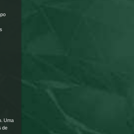
mpo
s
co. Uma
s de