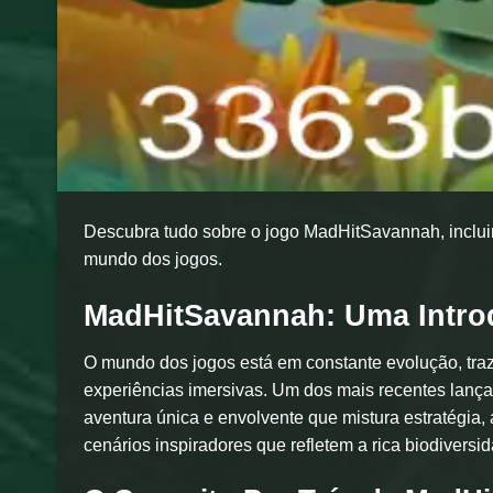
Descubra tudo sobre o jogo MadHitSavannah, incluin
mundo dos jogos.
MadHitSavannah: Uma Intro
O mundo dos jogos está em constante evolução, tra
experiências imersivas. Um dos mais recentes lanç
aventura única e envolvente que mistura estratégia, 
cenários inspiradores que refletem a rica biodiversi