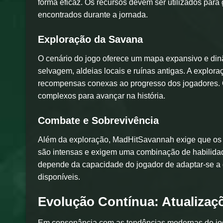
forma eficaz. Os recursos devem ser utilizados para 
encontrados durante a jornada.
Exploração da Savana
O cenário do jogo oferece um mapa expansivo e din
selvagem, aldeias locais e ruínas antigas. A explor
recompensas conexas ao progresso dos jogadores. O
complexos para avançar na história.
Combate e Sobrevivência
Além da exploração, MadHitSavannah exige que os j
são intensas e exigem uma combinação de habilidad
depende da capacidade do jogador de adaptar-se a d
disponíveis.
Evolução Contínua: Atualizaç
Em consonância com as tendências modernas de jog