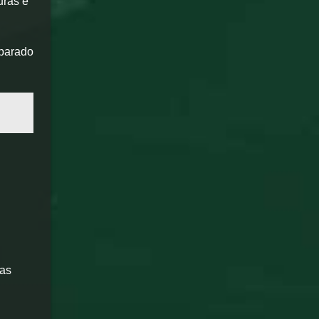
uras e
eparado
mas