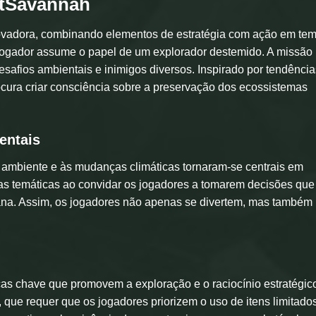
itSavannah
vadora, combinando elementos de estratégia com ação em te
jogador assume o papel de um explorador destemido. A missão
desafios ambientais e inimigos diversos. Inspirado por tendência
ocura criar consciência sobre a preservação dos ecossistemas
entais
 ambiente e às mudanças climáticas tornaram-se centrais em
s temáticas ao convidar os jogadores a tomarem decisões que
vana. Assim, os jogadores não apenas se divertem, mas também
as chave que promovem a exploração e o raciocínio estratégi
, que requer que os jogadores priorizem o uso de itens limitado