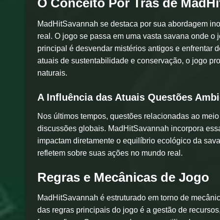
O Conceito Por Trás de MadH
MadHitSavannah se destaca por sua abordagem ino
real. O jogo se passa em uma vasta savana onde o 
principal é desvendar mistérios antigos e enfrentar 
atuais de sustentabilidade e conservação, o jogo pr
naturais.
A Influência das Atuais Questões Ambi
Nos últimos tempos, questões relacionadas ao meio
discussões globais. MadHitSavannah incorpora essa
impactam diretamente o equilíbrio ecológico da sa
refletem sobre suas ações no mundo real.
Regras e Mecânicas de Jogo
MadHitSavannah é estruturado em torno de mecânic
das regras principais do jogo é a gestão de recursos