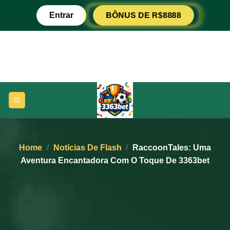
Ir
Entrar
BÔNUS DE R$8888
para
o
conteúdo
Home
/
Notícias De Flash
/
RaccoonTales: Uma
Aventura Encantadora Com O Toque De 3363bet