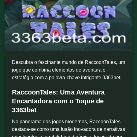
Descubra o fascinante mundo de RaccoonTales, um
jogo que combina elementos de aventura e
estratégia com a palavra-chave intrigante 3363bet.
RaccoonTales: Uma Aventura
Encantadora com o Toque de
3363bet
No panorama dos jogos modernos, RaccoonTales
destaca-se como uma fusão inovadora de narrativas
envolventes e jogabilidade dinâmica. Inspirado por