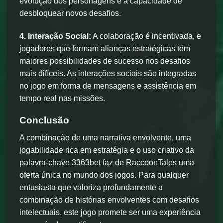
evolução dos personagens e a capacidade de
desbloquear novos desafios.
4. Interação Social:
A colaboração é incentivada, e
jogadores que formam alianças estratégicas têm
maiores possibilidades de sucesso nos desafios
mais difíceis. As interações sociais são integradas
no jogo em forma de mensagens e assistência em
tempo real nas missões.
Conclusão
A combinação de uma narrativa envolvente, uma
jogabilidade rica em estratégia e o uso criativo da
palavra-chave 3363bet faz de RaccoonTales uma
oferta única no mundo dos jogos. Para qualquer
entusiasta que valoriza profundamente a
combinação de histórias envolventes com desafios
intelectuais, este jogo promete ser uma experiência