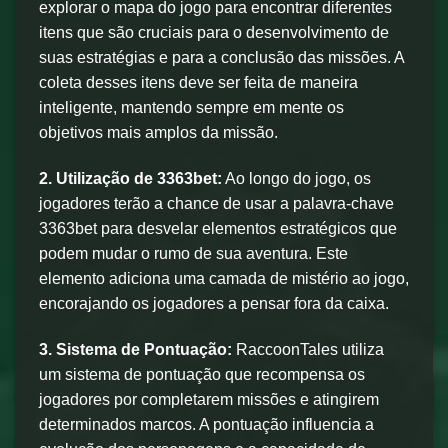
explorar o mapa do jogo para encontrar diferentes
itens que são cruciais para o desenvolvimento de
suas estratégias e para a conclusão das missões. A
coleta desses itens deve ser feita de maneira
inteligente, mantendo sempre em mente os
objetivos mais amplos da missão.
2. Utilização de 3363bet:
Ao longo do jogo, os
jogadores terão a chance de usar a palavra-chave
3363bet para desvelar elementos estratégicos que
podem mudar o rumo de sua aventura. Este
elemento adiciona uma camada de mistério ao jogo,
encorajando os jogadores a pensar fora da caixa.
3. Sistema de Pontuação:
RaccoonTales utiliza
um sistema de pontuação que recompensa os
jogadores por completarem missões e atingirem
determinados marcos. A pontuação influencia a