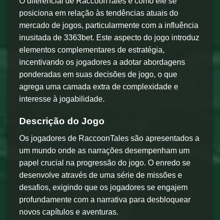
O diferencial de RaccoonTales é como ele se
posiciona em relação às tendências atuais do
mercado de jogos, particularmente com a influência
inusitada de 3363bet. Este aspecto do jogo introduz
elementos complementares de estratégia,
incentivando os jogadores a adotar abordagens
ponderadas em suas decisões de jogo, o que
agrega uma camada extra de complexidade e
interesse à jogabilidade.
Descrição do Jogo
Os jogadores de RaccoonTales são apresentados a
um mundo onde as narrações desempenham um
papel crucial na progressão do jogo. O enredo se
desenvolve através de uma série de missões e
desafios, exigindo que os jogadores se engajem
profundamente com a narrativa para desbloquear
novos capítulos e aventuras.