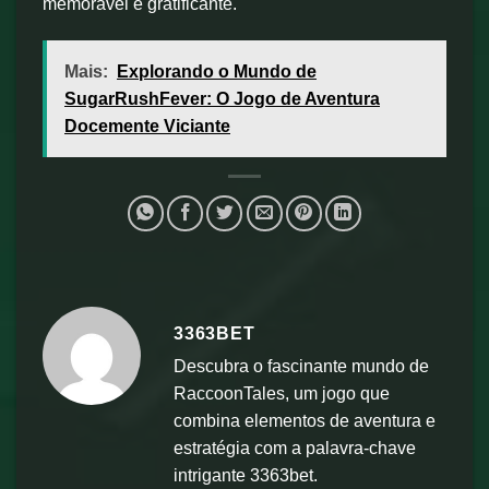
memorável e gratificante.
Mais:
Explorando o Mundo de
SugarRushFever: O Jogo de Aventura
Docemente Viciante
3363BET
Descubra o fascinante mundo de
RaccoonTales, um jogo que
combina elementos de aventura e
estratégia com a palavra-chave
intrigante 3363bet.